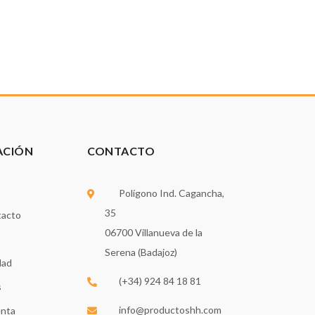
ACIÓN
CONTACTO
Polígono Ind. Cagancha,
35
tacto
06700 Villanueva de la
Serena (Badajoz)
dad
(+34) 924 84 18 81
s
info@productoshh.com
enta