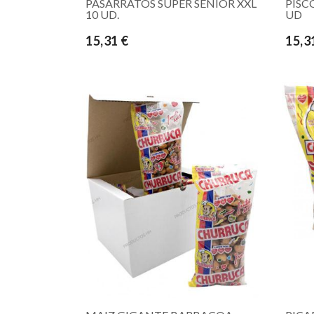
PASARRATOS SUPER SENIOR XXL
PISC
10 UD.
UD
15,31 €
15,3