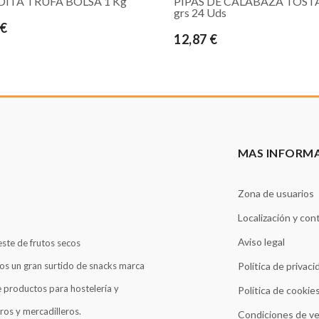
DITA TRUFA BOLSA 1 Kg
PIPAS DE CALABAZA TOSTA
grs 24 Uds
 €
12,87 €
MAS INFORM
Zona de usuarios
Localización y con
Aviso legal
este de frutos secos
os un gran surtido de snacks marca
Política de privaci
 productos para hostelería y
Política de cookie
ros y mercadilleros.
Condiciones de v