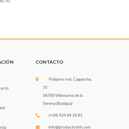
S 70
ACIÓN
CONTACTO
Polígono Ind. Cagancha,
35
tacto
06700 Villanueva de la
Serena (Badajoz)
dad
(+34) 924 84 18 81
s
info@productoshh.com
enta