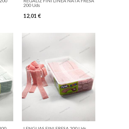
 200
REGALIZ FINI LINEA NATA FRESA
200 Uds
12,01 €
200
LENGUAS FINI FRESA 200 Uds