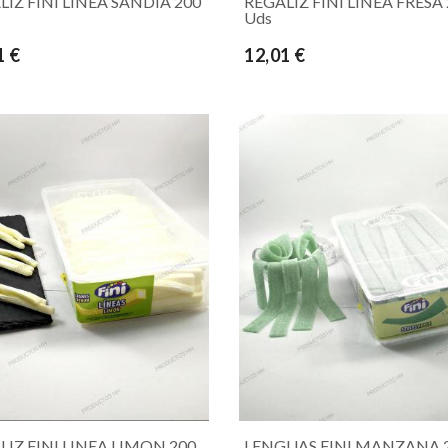
LIZ FINI LINEA SANDIA 200
REGALIZ FINI LINEA FRESA
Uds
1 €
12,01 €
LIZ FINI LINEA LIMON 200
LENGUAS FINI MANZANA 