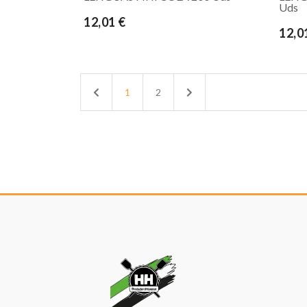
Uds
12,01 €
12,0
Previous
Next
1
2