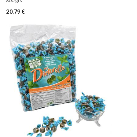
800 grs
20,79 €