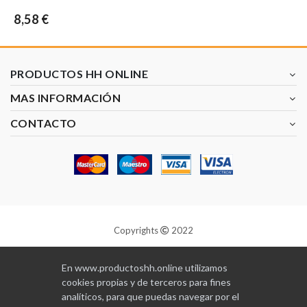
8,58 €
PRODUCTOS HH ONLINE
MAS INFORMACIÓN
CONTACTO
Copyrights
2022
Diseñado y programado por
GABALA
En www.productoshh.online utilizamos
cookies propias y de terceros para fines
analíticos, para que puedas navegar por el