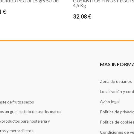
DRILO PEGUI 15 grs 50 Ud
GUSANITOS FINOS PEGUI 
4,5 Kg
1 €
32,08 €
MAS INFORM
Zona de usuarios
Localización y con
Aviso legal
este de frutos secos
os un gran surtido de snacks marca
Política de privaci
 productos para hostelería y
Política de cookie
ros y mercadilleros.
Condiciones de v