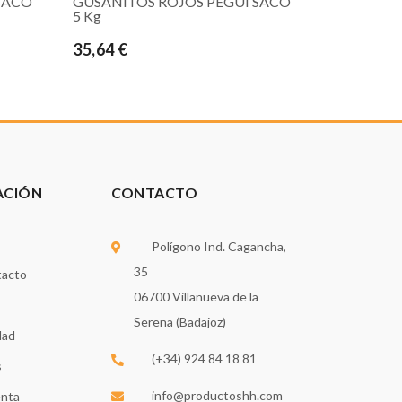
SACO
GUSANITOS ROJOS PEGUI SACO
5 Kg
35,64 €
ACIÓN
CONTACTO
Polígono Ind. Cagancha,
35
tacto
06700 Villanueva de la
Serena (Badajoz)
dad
(+34) 924 84 18 81
s
info@productoshh.com
enta