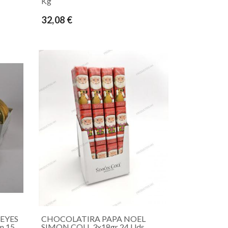
Kg
32,08 €
EYES
CHOCOLATIRA PAPA NOEL
m 15
SIMON COLL 3x18gr 24 Uds