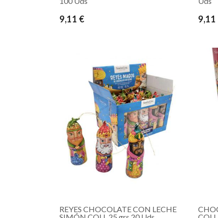
100 Uds
Uds
9,11 €
9,11
REYES CHOCOLATE CON LECHE
CHOC
SIMÓN COLL 25 grs 20 Uds
COLL 