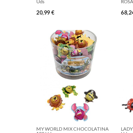
Uds
ROSA
20,99 €
68,2
MY WORLD MIX CHOCOLATINA
LADY