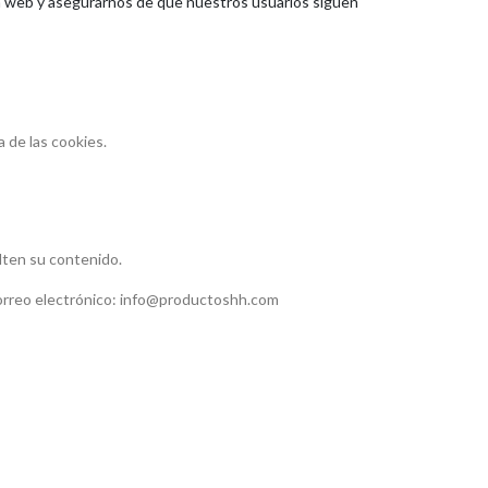
ina web y asegurarnos de que nuestros usuarios siguen
 de las cookies.
ulten su contenido.
orreo electrónico:
info@productoshh.com