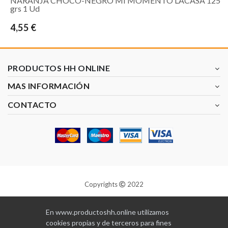
NARANJA CHOCO-NEGRO MI MOMENTO LACASA 125
grs 1 Ud
4,55 €
PRODUCTOS HH ONLINE
MAS INFORMACIÓN
CONTACTO
Copyrights
2022
Diseñado y programado por
GABALA
En www.productoshh.online utilizamos
cookies propias y de terceros para fines