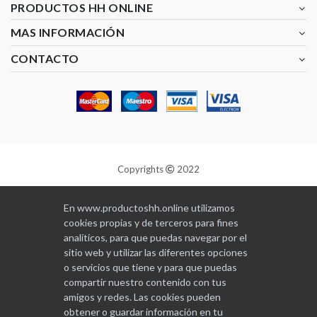
PRODUCTOS HH ONLINE
MAS INFORMACIÓN
CONTACTO
Copyrights
2022
Diseñado y programado por
GABALA
En www.productoshh.online utilizamos
cookies propias y de terceros para fines
analíticos, para que puedas navegar por el
sitio web y utilizar las diferentes opciones
o servicios que tiene y para que puedas
compartir nuestro contenido con tus
amigos y redes. Las cookies pueden
obtener o guardar información en tu