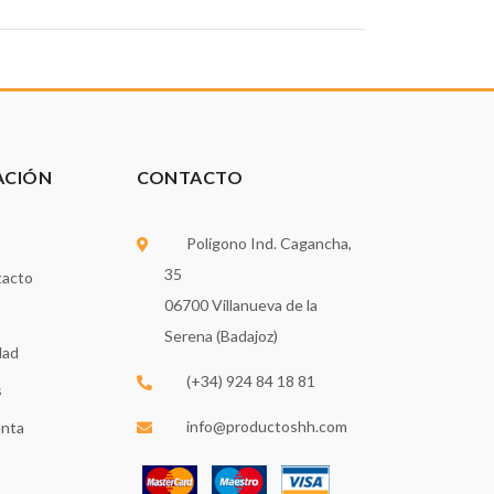
ACIÓN
CONTACTO
Polígono Ind. Cagancha,
35
tacto
06700 Villanueva de la
Serena (Badajoz)
dad
(+34) 924 84 18 81
s
info@productoshh.com
enta