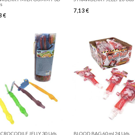
s
7,13 €
3 €
 CROCODILE JELLY 30 Uds
BLOOD BAG 60 ml 24 Uds