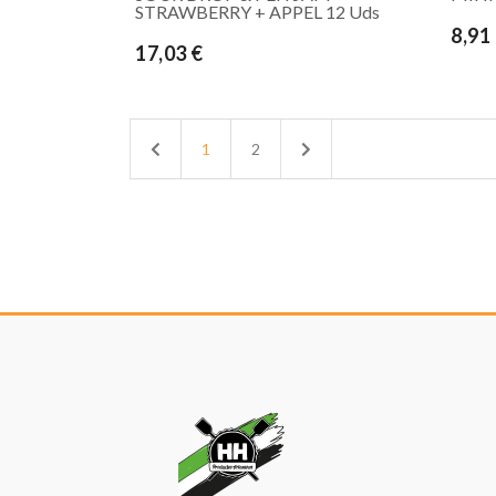
STRAWBERRY + APPEL 12 Uds
8,91
17,03 €
Previous
Next
1
2