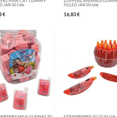
ERZ PINK CAT GUMMY
ZUPPERZ ANIMALS GUM
D JAR 50 Uds
FILLED JAR 50 Uds
3 €
16,83 €
WBERRY MILK GUMMY 3D
STRAWBERRY JELLY 20 Uds