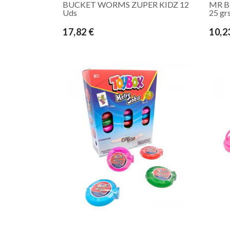
BUCKET WORMS ZUPER KIDZ 12
MR B
Uds
25 gr
17,82 €
10,2