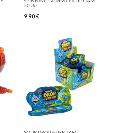
MY
SPINNING GUMMY FILLED JAM
50 Uds
9,90 €
SOUR DROP & PEN JAM