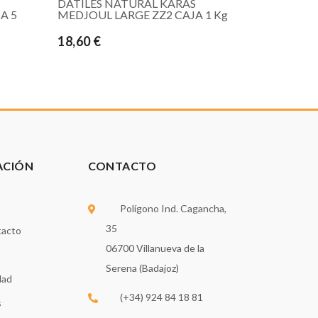
DATILES NATURAL KARAS
A 5
MEDJOUL LARGE ZZ2 CAJA 1 Kg
18,60 €
ACIÓN
CONTACTO
Polígono Ind. Cagancha,
35
tacto
06700 Villanueva de la
Serena (Badajoz)
dad
(+34) 924 84 18 81
s