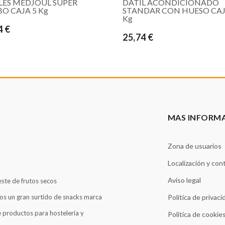
LES MEDJOUL SUPER
DATIL ACONDICIONADO
O CAJA 5 Kg
STANDAR CON HUESO CAJ
Kg
4 €
25,74 €
MAS INFORM
Zona de usuarios
Localización y con
Aviso legal
este de frutos secos
os un gran surtido de snacks marca
Política de privaci
 productos para hostelería y
Política de cookie