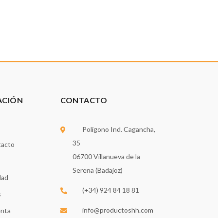
ACIÓN
CONTACTO
Polígono Ind. Cagancha,
35
tacto
06700 Villanueva de la
Serena (Badajoz)
dad
(+34) 924 84 18 81
s
info@productoshh.com
enta