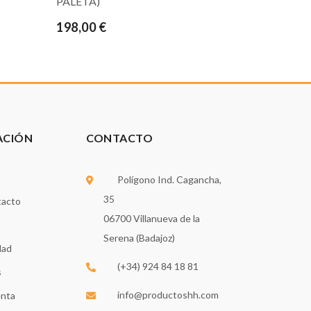
PALETA)
198,00 €
ACIÓN
CONTACTO
Polígono Ind. Cagancha,
35
tacto
06700 Villanueva de la
Serena (Badajoz)
dad
(+34) 924 84 18 81
s
info@productoshh.com
enta