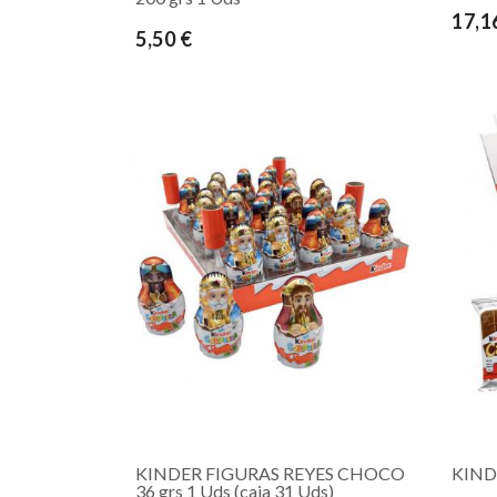
17,1
5,50 €
KINDER FIGURAS REYES CHOCO
KIND
36 grs 1 Uds (caja 31 Uds)