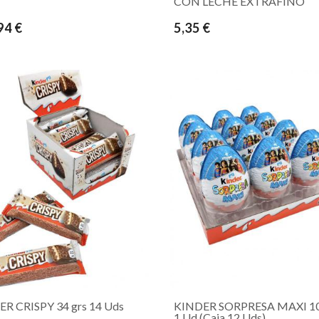
CON LECHE EXTRAFINO
94 €
5,35 €
R CRISPY 34 grs 14 Uds
KINDER SORPRESA MAXI 10
1 Ud (Caja 12 Uds)