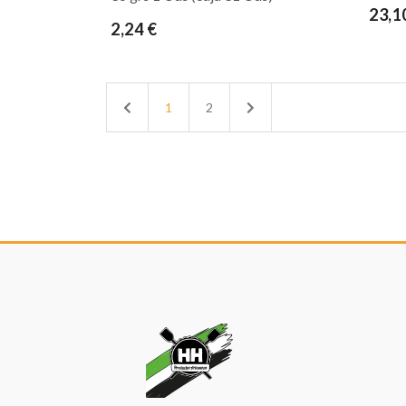
23,1
2,24 €
Previous
Next
1
2