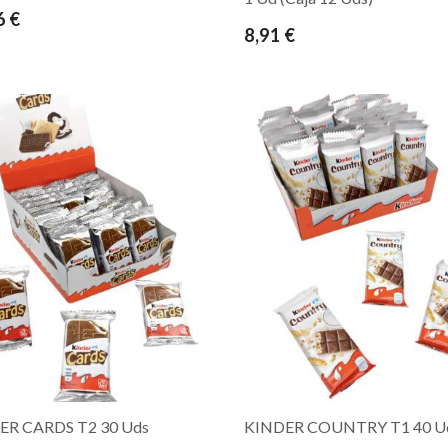
6 €
8,91 €
ER CARDS T2 30 Uds
KINDER COUNTRY T1 40 U