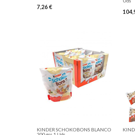
Uds
7,26 €
104,
KINDER SCHOKOBONS BLANCO
KINDE
200 grs 1 Uds